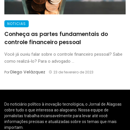
NOTICIAS
Conheça as partes fundamentais do
controle financeiro pessoal
Você já ouviu falar sobre o controle financeiro pessoal? Sabe
como realizá-lo? Para o advogado ...
Diego Velázquez
Por
23 de fevereiro de 2023
Do noticiário político à inovação tecnológica, o Jornal de Alagoas
cobre tudo o que interessa ao alagoano. Nossa equipe de
jornalistas trabalha incansavelmente para levar até você
informações precisas e atualizadas sobre os temas que mais
importam.