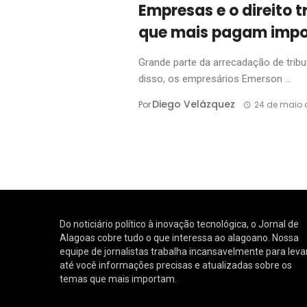
Empresas e o direito t
que mais pagam impos
Grande parte da arrecadação de trib
disso, os empresários Emerson ...
Diego Velázquez
Por
24 de maio 
Do noticiário político à inovação tecnológica, o Jornal de
Alagoas cobre tudo o que interessa ao alagoano. Nossa
equipe de jornalistas trabalha incansavelmente para leva
até você informações precisas e atualizadas sobre os
temas que mais importam.