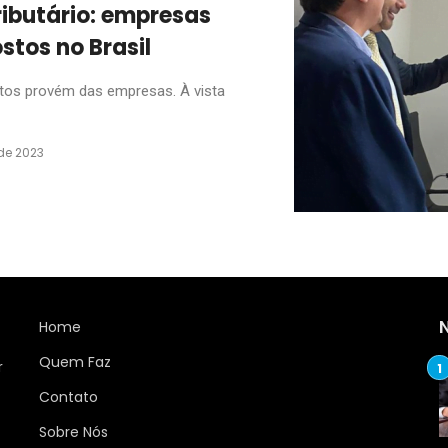
ributário: empresas
tos no Brasil
utos provém das empresas. À vista
de 2023
Home
Quem Faz
r
Contato
Sobre Nós