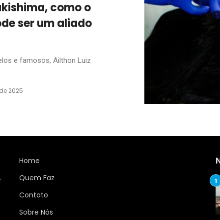
akishima, como o
ode ser um aliado
elos e famosos, Ailthon Luiz
 de 2025
Home
Quem Faz
r
Contato
Sobre Nós