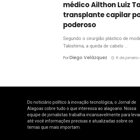
médico Ailthon Luiz T
transplante capilar p
poderoso
Segundo o cirurgião plástico de mod
Takishima, a queda de cabelo ...
Diego Velázquez
Por
6 de janeiro
Do noticiário político à inovação tecnológica, o Jornal de
Alagoas cobre tudo o que interessa ao alagoano. Nossa
equipe de jornalistas trabalha incansavelmente para leva
até você informações precisas e atualizadas sobre os
temas que mais importam.