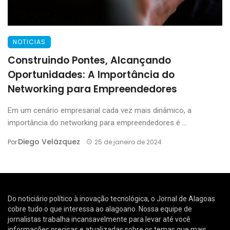
NOTICIAS
Construindo Pontes, Alcançando
Oportunidades: A Importância do
Networking para Empreendedores
Em um cenário empresarial cada vez mais dinâmico, a
importância do networking para empreendedores é ...
Diego Velázquez
Por
25 de janeiro de 2024
Do noticiário político à inovação tecnológica, o Jornal de Alagoas
cobre tudo o que interessa ao alagoano. Nossa equipe de
jornalistas trabalha incansavelmente para levar até você
informações precisas e atualizadas sobre os temas que mais