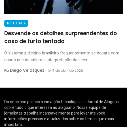
NOTICIAS
Desvende os detalhes surpreendentes do
caso de furto tentado
O sistema judiciário brasileiro frequentemente se depara com
casos que desafiam a interpretação das leis. ...
Diego Velázquez
Por
4 de abril de 2025
Do noticiário político à inovação tecnológica, o Jornal de Alagoas
cobre tudo o que interessa ao alagoano. Nossa equipe de
jornalistas trabalha incansavelmente para levar até você
informações precisas e atualizadas sobre os temas que mais
importam.