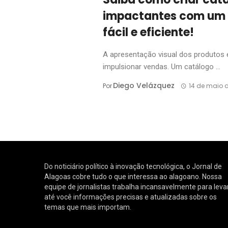
impactantes com um a
fácil e eficiente!
A apresentação visual dos produtos é 
impulsionar vendas. Um catálogo ...
Diego Velázquez
Por
14 de maio 
Do noticiário político à inovação tecnológica, o Jornal de
Alagoas cobre tudo o que interessa ao alagoano. Nossa
equipe de jornalistas trabalha incansavelmente para leva
até você informações precisas e atualizadas sobre os
temas que mais importam.