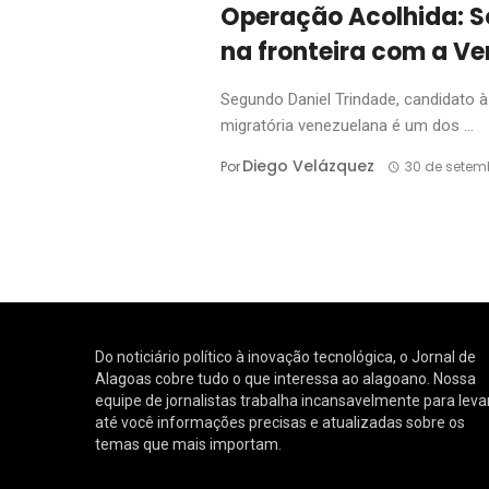
Operação Acolhida: S
na fronteira com a Ve
Segundo Daniel Trindade, candidato à 
migratória venezuelana é um dos ...
Diego Velázquez
Por
30 de setem
Do noticiário político à inovação tecnológica, o Jornal de
Alagoas cobre tudo o que interessa ao alagoano. Nossa
equipe de jornalistas trabalha incansavelmente para leva
até você informações precisas e atualizadas sobre os
temas que mais importam.