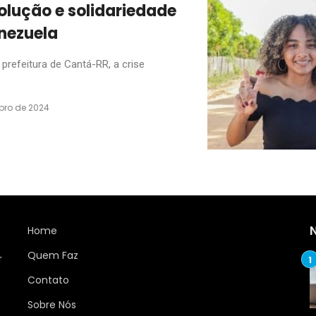
olução e solidariedade
nezuela
prefeitura de Cantá-RR, a crise
bro de 2024
Home
Quem Faz
r
Contato
Sobre Nós