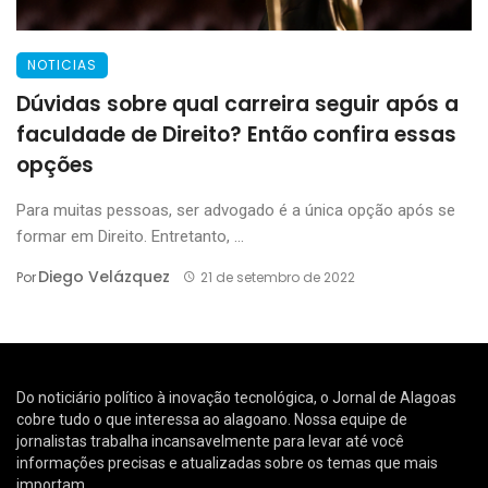
NOTICIAS
Dúvidas sobre qual carreira seguir após a
faculdade de Direito? Então confira essas
opções
Para muitas pessoas, ser advogado é a única opção após se
formar em Direito. Entretanto, ...
Diego Velázquez
Por
21 de setembro de 2022
Do noticiário político à inovação tecnológica, o Jornal de Alagoas
cobre tudo o que interessa ao alagoano. Nossa equipe de
jornalistas trabalha incansavelmente para levar até você
informações precisas e atualizadas sobre os temas que mais
importam.