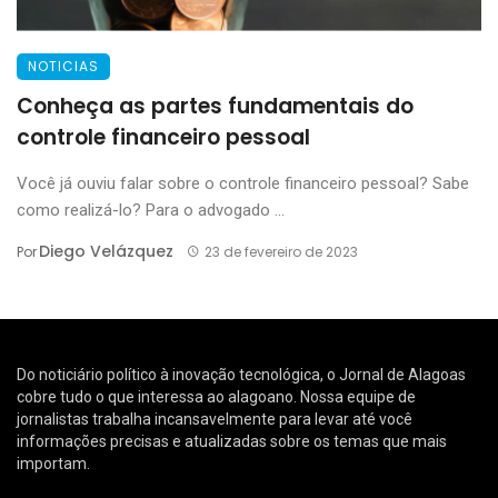
NOTICIAS
Conheça as partes fundamentais do
controle financeiro pessoal
Você já ouviu falar sobre o controle financeiro pessoal? Sabe
como realizá-lo? Para o advogado ...
Diego Velázquez
Por
23 de fevereiro de 2023
Do noticiário político à inovação tecnológica, o Jornal de Alagoas
cobre tudo o que interessa ao alagoano. Nossa equipe de
jornalistas trabalha incansavelmente para levar até você
informações precisas e atualizadas sobre os temas que mais
importam.