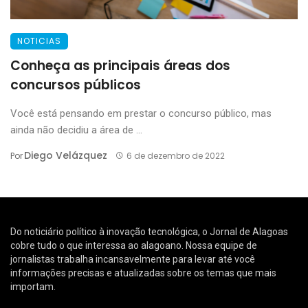
NOTICIAS
Conheça as principais áreas dos
concursos públicos
Você está pensando em prestar o concurso público, mas
ainda não decidiu a área de ...
Diego Velázquez
Por
6 de dezembro de 2022
Do noticiário político à inovação tecnológica, o Jornal de Alagoas
cobre tudo o que interessa ao alagoano. Nossa equipe de
jornalistas trabalha incansavelmente para levar até você
informações precisas e atualizadas sobre os temas que mais
importam.