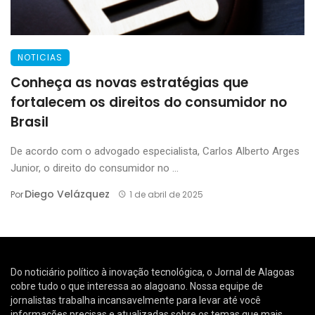
NOTICIAS
Conheça as novas estratégias que
fortalecem os direitos do consumidor no
Brasil
De acordo com o advogado especialista, Carlos Alberto Arges
Junior, o direito do consumidor no ...
Diego Velázquez
Por
1 de abril de 2025
Do noticiário político à inovação tecnológica, o Jornal de Alagoas
cobre tudo o que interessa ao alagoano. Nossa equipe de
jornalistas trabalha incansavelmente para levar até você
informações precisas e atualizadas sobre os temas que mais