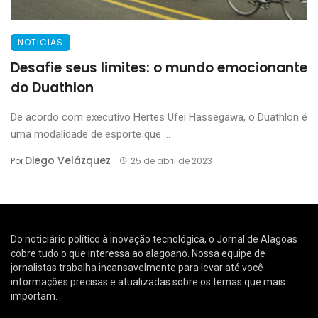
NOTICIAS
Desafie seus limites: o mundo emocionante
do Duathlon
De acordo com executivo Hertes Ufei Hassegawa, o Duathlon é
uma modalidade de esporte que ...
Diego Velázquez
Por
25 de abril de 2023
Do noticiário político à inovação tecnológica, o Jornal de Alagoas
cobre tudo o que interessa ao alagoano. Nossa equipe de
jornalistas trabalha incansavelmente para levar até você
informações precisas e atualizadas sobre os temas que mais
importam.