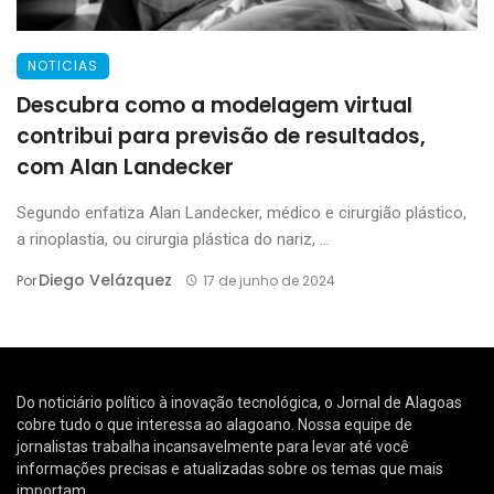
NOTICIAS
Descubra como a modelagem virtual
contribui para previsão de resultados,
com Alan Landecker
Segundo enfatiza Alan Landecker, médico e cirurgião plástico,
a rinoplastia, ou cirurgia plástica do nariz, ...
Diego Velázquez
Por
17 de junho de 2024
Do noticiário político à inovação tecnológica, o Jornal de Alagoas
cobre tudo o que interessa ao alagoano. Nossa equipe de
jornalistas trabalha incansavelmente para levar até você
informações precisas e atualizadas sobre os temas que mais
importam.