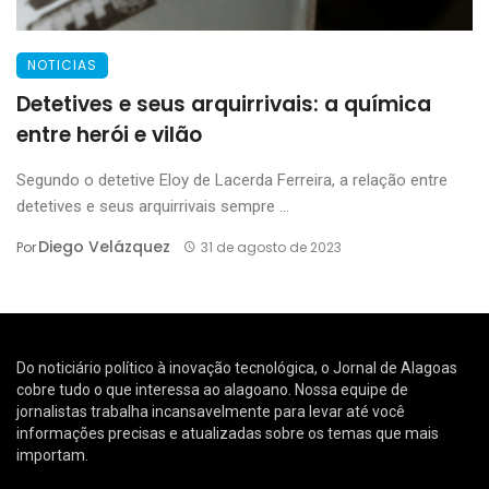
NOTICIAS
Detetives e seus arquirrivais: a química
entre herói e vilão
Segundo o detetive Eloy de Lacerda Ferreira, a relação entre
detetives e seus arquirrivais sempre ...
Diego Velázquez
Por
31 de agosto de 2023
Do noticiário político à inovação tecnológica, o Jornal de Alagoas
cobre tudo o que interessa ao alagoano. Nossa equipe de
jornalistas trabalha incansavelmente para levar até você
informações precisas e atualizadas sobre os temas que mais
importam.