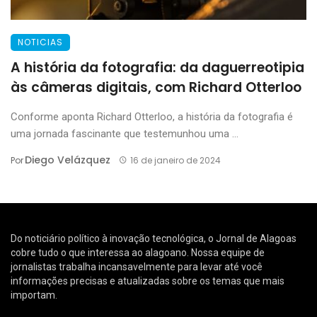
NOTICIAS
A história da fotografia: da daguerreotipia
às câmeras digitais, com Richard Otterloo
Conforme aponta Richard Otterloo, a história da fotografia é
uma jornada fascinante que testemunhou uma ...
Diego Velázquez
Por
16 de janeiro de 2024
Do noticiário político à inovação tecnológica, o Jornal de Alagoas
cobre tudo o que interessa ao alagoano. Nossa equipe de
jornalistas trabalha incansavelmente para levar até você
informações precisas e atualizadas sobre os temas que mais
importam.