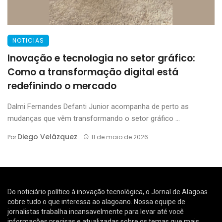
NOTICIAS
Inovação e tecnologia no setor gráfico:
Como a transformação digital está
redefinindo o mercado
Dalmi Fernandes Defanti Junior acompanha de perto as
mudanças que vêm transformando o setor gráfico ...
Diego Velázquez
Por
11 de maio de 2026
Do noticiário político à inovação tecnológica, o Jornal de Alagoas
cobre tudo o que interessa ao alagoano. Nossa equipe de
jornalistas trabalha incansavelmente para levar até você
informações precisas e atualizadas sobre os temas que mais