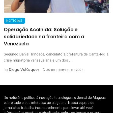
NOTICIAS
Operação Acolhida: Solução e
solidariedade na fronteira com a
Venezuela
Segundo Daniel Trindade, candidato à prefeitura de Cantá-RR, a
crise migratória venezuelana é um dos ...
Diego Velázquez
Por
30 de setembro de 2024
Do noticiário político à inovação tecnológica, o Jornal de Alagoas
cobre tudo o que interessa ao alagoano. Nossa equipe de
jornalistas trabalha incansavelmente para levar até você
informações precisas e atualizadas sobre os temas que mais