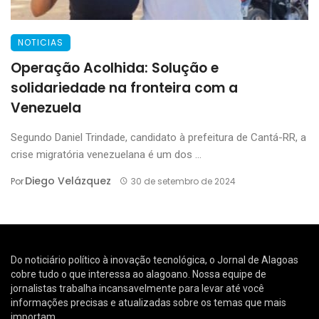
NOTICIAS
Operação Acolhida: Solução e
solidariedade na fronteira com a
Venezuela
Segundo Daniel Trindade, candidato à prefeitura de Cantá-RR, a
crise migratória venezuelana é um dos ...
Diego Velázquez
Por
30 de setembro de 2024
Do noticiário político à inovação tecnológica, o Jornal de Alagoas
cobre tudo o que interessa ao alagoano. Nossa equipe de
jornalistas trabalha incansavelmente para levar até você
informações precisas e atualizadas sobre os temas que mais
importam.