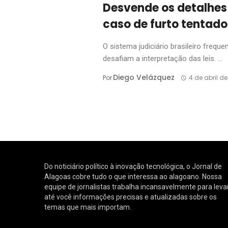
Desvende os detalhes
caso de furto tentado
O sistema judiciário brasileiro fre
desafiam a interpretação das leis. ...
Diego Velázquez
Por
4 de abril d
Do noticiário político à inovação tecnológica, o Jornal de
Alagoas cobre tudo o que interessa ao alagoano. Nossa
equipe de jornalistas trabalha incansavelmente para leva
até você informações precisas e atualizadas sobre os
temas que mais importam.