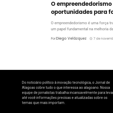
O empreendedorismo 
oportunidades para fa
O empreendedorismo é uma força t
um papel fundamental na melhoria das
Diego Velázquez
Por
7 de novemb
Do noticiário político à inovação tecnológica, o Jornal de
Alagoas cobre tudo o que interessa ao alagoano. Nossa
equipe de jornalistas trabalha incansavelmente para leva
até você informações precisas e atualizadas sobre os
temas que mais importam.