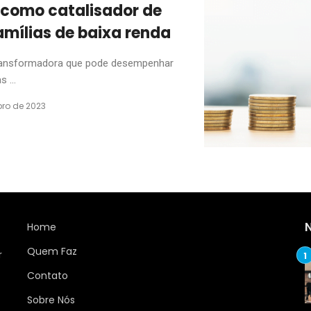
como catalisador de
mílias de baixa renda
ransformadora que pode desempenhar
 ...
ro de 2023
Home
Quem Faz
r
Contato
Sobre Nós