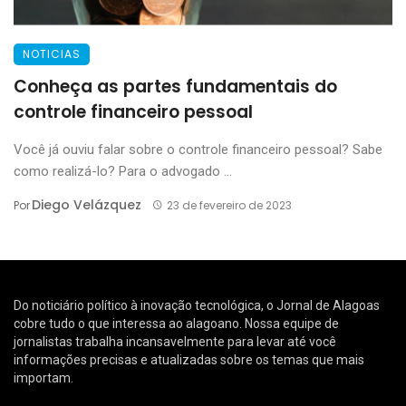
NOTICIAS
Conheça as partes fundamentais do
controle financeiro pessoal
Você já ouviu falar sobre o controle financeiro pessoal? Sabe
como realizá-lo? Para o advogado ...
Diego Velázquez
Por
23 de fevereiro de 2023
Do noticiário político à inovação tecnológica, o Jornal de Alagoas
cobre tudo o que interessa ao alagoano. Nossa equipe de
jornalistas trabalha incansavelmente para levar até você
informações precisas e atualizadas sobre os temas que mais
importam.