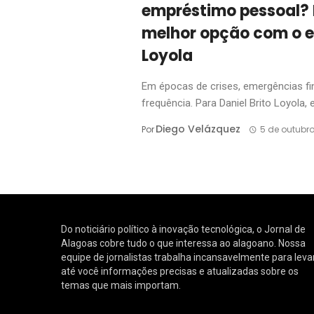
empréstimo pessoal? 
melhor opção com o e
Loyola
Em épocas de crises, emergências f
frequência. Para Daniel Brito Loyola, es
Diego Velázquez
Por
5 de outubro
Do noticiário político à inovação tecnológica, o Jornal de
Alagoas cobre tudo o que interessa ao alagoano. Nossa
equipe de jornalistas trabalha incansavelmente para leva
até você informações precisas e atualizadas sobre os
temas que mais importam.