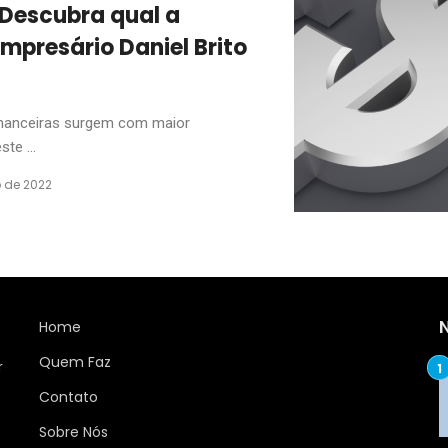
Descubra qual a
mpresário Daniel Brito
inanceiras surgem com maior
te ...
 de 2022
Home
Quem Faz
r
Contato
Sobre Nós