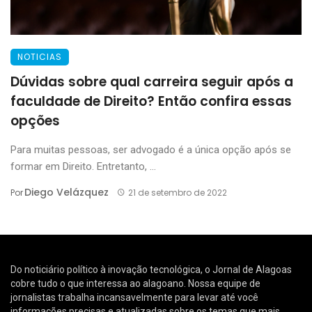
NOTICIAS
Dúvidas sobre qual carreira seguir após a
faculdade de Direito? Então confira essas
opções
Para muitas pessoas, ser advogado é a única opção após se
formar em Direito. Entretanto, ...
Diego Velázquez
Por
21 de setembro de 2022
Do noticiário político à inovação tecnológica, o Jornal de Alagoas
cobre tudo o que interessa ao alagoano. Nossa equipe de
jornalistas trabalha incansavelmente para levar até você
informações precisas e atualizadas sobre os temas que mais