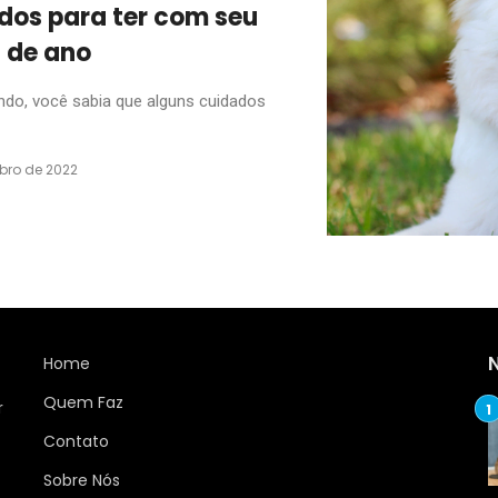
dos para ter com seu
l de ano
ndo, você sabia que alguns cuidados
bro de 2022
Home
Quem Faz
r
Contato
Sobre Nós