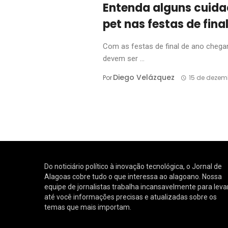
Entenda alguns cuida
pet nas festas de fina
Com as festas de final de ano chega
devem ser ...
Diego Velázquez
Por
15 de dezem
Do noticiário político à inovação tecnológica, o Jornal de
Alagoas cobre tudo o que interessa ao alagoano. Nossa
equipe de jornalistas trabalha incansavelmente para leva
até você informações precisas e atualizadas sobre os
temas que mais importam.