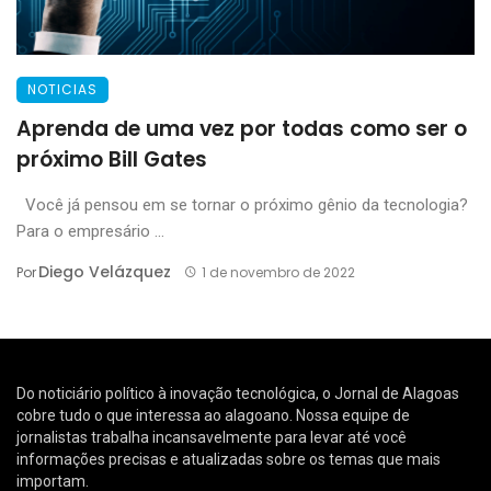
NOTICIAS
Aprenda de uma vez por todas como ser o
próximo Bill Gates
Você já pensou em se tornar o próximo gênio da tecnologia?
Para o empresário ...
Diego Velázquez
Por
1 de novembro de 2022
Do noticiário político à inovação tecnológica, o Jornal de Alagoas
cobre tudo o que interessa ao alagoano. Nossa equipe de
jornalistas trabalha incansavelmente para levar até você
informações precisas e atualizadas sobre os temas que mais
importam.