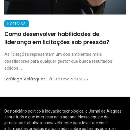
NOTICIAS
Como desenvolver habilidades de
liderança em licitações sob pressão?
As licitações representam um dos ambientes mais
desafiadores para qualquer gestor que busca resultados
sólidos ...
Diego Velázquez
Por
18 de maio de 2026
Do noticiário político à inovação tecnológica, o Jornal de Alagoas
cobre tudo o que interessa ao alagoano. Nossa equipe de
jornalistas trabalha incansavelmente para levar até você
informações precisas e atualizadas sobre os temas que mais