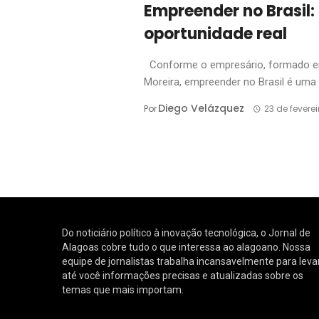
Empreender no Brasil:
oportunidade real
Conforme o empresário, formado em 
Moreira, empreender no Brasil é uma .
Diego Velázquez
Por
23 de fevere
Do noticiário político à inovação tecnológica, o Jornal de
Alagoas cobre tudo o que interessa ao alagoano. Nossa
equipe de jornalistas trabalha incansavelmente para leva
até você informações precisas e atualizadas sobre os
temas que mais importam.