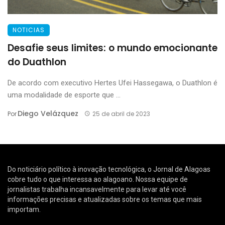
NOTICIAS
Desafie seus limites: o mundo emocionante
do Duathlon
De acordo com executivo Hertes Ufei Hassegawa, o Duathlon é
uma modalidade de esporte que ...
Diego Velázquez
Por
25 de abril de 2023
Do noticiário político à inovação tecnológica, o Jornal de Alagoas
cobre tudo o que interessa ao alagoano. Nossa equipe de
jornalistas trabalha incansavelmente para levar até você
informações precisas e atualizadas sobre os temas que mais
importam.