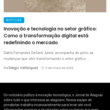
NOTICIAS
Inovação e tecnologia no setor gráfico:
Como a transformação digital está
redefinindo o mercado
Dalmi Fernandes Defanti Junior acompanha de perto as
mudanças que vêm transformando o setor gráfico ...
Diego Velázquez
Por
11 de maio de 2026
Do noticiário político à inovação tecnológica, o Jornal de Alagoas
cobre tudo o que interessa ao alagoano. Nossa equipe de
jornalistas trabalha incansavelmente para levar até você
informações precisas e atualizadas sobre os temas que mais