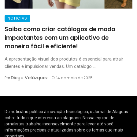
NOTICIAS
Saiba como criar catálogos de moda
impactantes com um aplicativo de
maneira fácil e eficiente!
A apresentação visual dos produtos é essencial para atrair
clientes e impulsionar vendas. Um catálogo ...
Diego Velázquez
Por
14 de maio de 2025
Do noticiário político à inovação tecnológica, o Jornal de Alagoas
cobre tudo o que interessa ao alagoano. Nossa equipe de
jornalistas trabalha incansavelmente para levar até você
informações precisas e atualizadas sobre os temas que mais
importam.