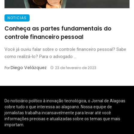
NOTICIAS
Conheça as partes fundamentais do
controle financeiro pessoal
Você já ouviu falar sobre o controle financeiro pessoal? Sabe
como realizá-lo? Para o advogado ...
Diego Velázquez
Por
23 de fevereiro de 2023
Do noticiário político à inovação tecnológica, o Jornal de Alagoas
cobre tudo o que interessa ao alagoano. Nossa equipe de
jornalistas trabalha incansavelmente para levar até você
informações precisas e atualizadas sobre os temas que mais
importam.