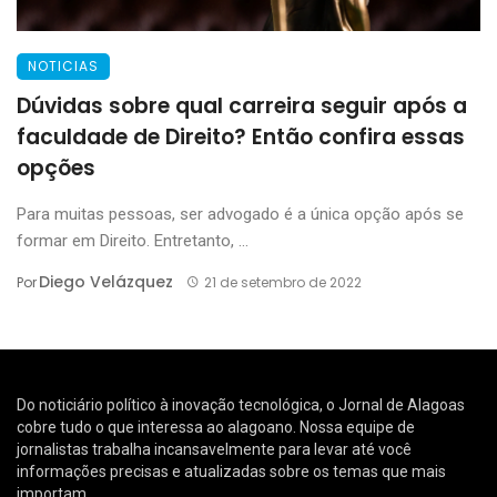
NOTICIAS
Dúvidas sobre qual carreira seguir após a
faculdade de Direito? Então confira essas
opções
Para muitas pessoas, ser advogado é a única opção após se
formar em Direito. Entretanto, ...
Diego Velázquez
Por
21 de setembro de 2022
Do noticiário político à inovação tecnológica, o Jornal de Alagoas
cobre tudo o que interessa ao alagoano. Nossa equipe de
jornalistas trabalha incansavelmente para levar até você
informações precisas e atualizadas sobre os temas que mais
importam.