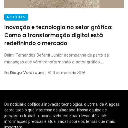
NOTICIAS
Inovação e tecnologia no setor gráfico:
Como a transformação digital está
redefinindo o mercado
Dalmi Fernandes Defanti Junior acompanha de perto as
mudanças que vêm transformando o setor gráfico ...
Diego Velázquez
Por
11 de maio de 2026
Do noticiário político à inovação tecnológica, o Jornal de Alagoas
cobre tudo o que interessa ao alagoano. Nossa equipe de
jornalistas trabalha incansavelmente para levar até você
informações precisas e atualizadas sobre os temas que mais
importam.