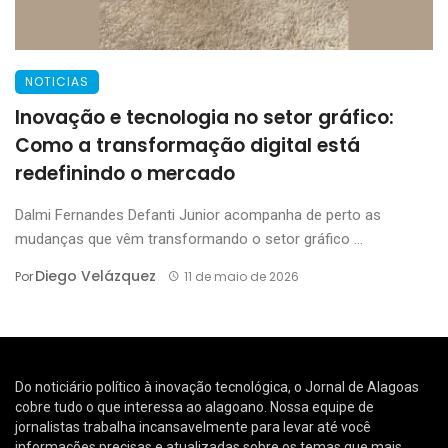
NOTICIAS
Inovação e tecnologia no setor gráfico:
Como a transformação digital está
redefinindo o mercado
Dalmi Fernandes Defanti Junior acompanha de perto as
mudanças que vêm transformando o setor gráfico ...
Diego Velázquez
Por
11 de maio de 2026
Do noticiário político à inovação tecnológica, o Jornal de Alagoas
cobre tudo o que interessa ao alagoano. Nossa equipe de
jornalistas trabalha incansavelmente para levar até você
informações precisas e atualizadas sobre os temas que mais