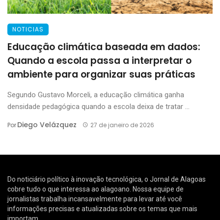
NOTICIAS
Educação climática baseada em dados:
Quando a escola passa a interpretar o
ambiente para organizar suas práticas
Segundo Gustavo Morceli, a educação climática ganha
densidade pedagógica quando a escola deixa de tratar ...
Diego Velázquez
Por
27 de janeiro de 2026
Do noticiário político à inovação tecnológica, o Jornal de Alagoas
cobre tudo o que interessa ao alagoano. Nossa equipe de
jornalistas trabalha incansavelmente para levar até você
informações precisas e atualizadas sobre os temas que mais
importam.