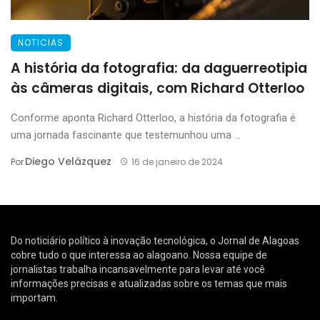
NOTICIAS
A história da fotografia: da daguerreotipia
às câmeras digitais, com Richard Otterloo
Conforme aponta Richard Otterloo, a história da fotografia é
uma jornada fascinante que testemunhou uma ...
Diego Velázquez
Por
16 de janeiro de 2024
Do noticiário político à inovação tecnológica, o Jornal de Alagoas
cobre tudo o que interessa ao alagoano. Nossa equipe de
jornalistas trabalha incansavelmente para levar até você
informações precisas e atualizadas sobre os temas que mais
importam.