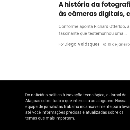
A história da fotograf
às câmeras digitais, 
Conforme aponta Richard Otterloo, a 
fascinante que testemunhou uma ...
Diego Velázquez
Por
16 de janeir
Do noticiário político à inovação tecnológica, o Jornal de
Alagoas cobre tudo o que interessa ao alagoano. Nossa
equipe de jornalistas trabalha incansavelmente para leva
até você informações precisas e atualizadas sobre os
temas que mais importam.