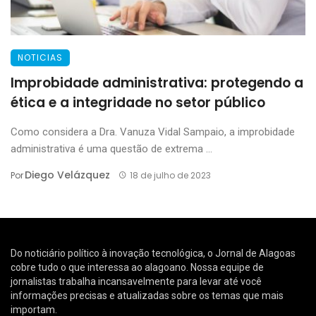
NOTICIAS
Improbidade administrativa: protegendo a
ética e a integridade no setor público
Como considera a Dra. Vanuza Vidal Sampaio, a improbidade
administrativa é uma questão de extrema ...
Diego Velázquez
Por
18 de julho de 2023
Do noticiário político à inovação tecnológica, o Jornal de Alagoas
cobre tudo o que interessa ao alagoano. Nossa equipe de
jornalistas trabalha incansavelmente para levar até você
informações precisas e atualizadas sobre os temas que mais
importam.