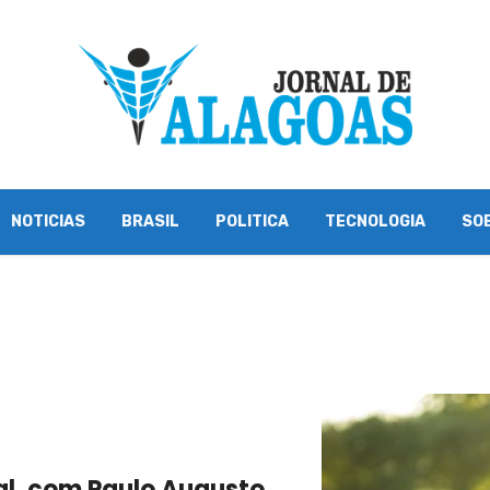
NOTICIAS
BRASIL
POLITICA
TECNOLOGIA
SO
al, com Paulo Augusto