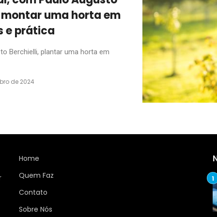
mo montar uma horta em
 e prática
 Berchielli, plantar uma horta em
bro de 2024
Home
Quem Faz
r
Contato
Sobre Nós