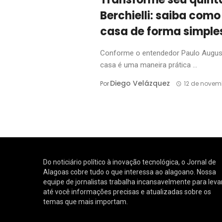
Berchielli: saiba co
casa de forma simples
Conforme o entendedor Paulo Augusto
casa é uma maneira prática ...
Diego Velázquez
Por
12 de novem
Do noticiário político à inovação tecnológica, o Jornal de
Alagoas cobre tudo o que interessa ao alagoano. Nossa
equipe de jornalistas trabalha incansavelmente para leva
até você informações precisas e atualizadas sobre os
temas que mais importam.