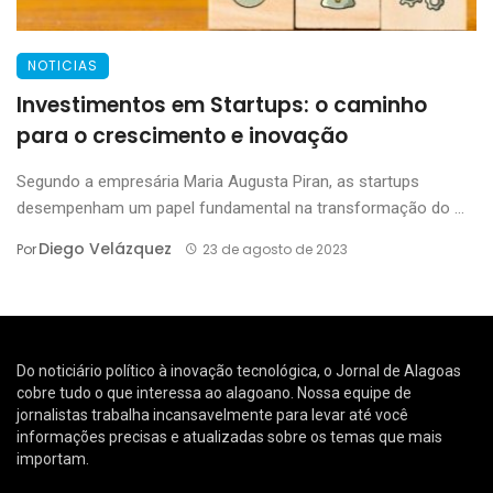
NOTICIAS
Investimentos em Startups: o caminho
para o crescimento e inovação
Segundo a empresária Maria Augusta Piran, as startups
desempenham um papel fundamental na transformação do ...
Diego Velázquez
Por
23 de agosto de 2023
Do noticiário político à inovação tecnológica, o Jornal de Alagoas
cobre tudo o que interessa ao alagoano. Nossa equipe de
jornalistas trabalha incansavelmente para levar até você
informações precisas e atualizadas sobre os temas que mais
importam.