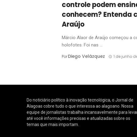
controle podem ensina
conhecem? Entenda c
Araújo
Márcio Alaor de Araújo começou a co
holofotes. Foi nas ...
Diego Velázquez
Por
1 de junho d
Do noticiário político à inovação tecnológica, o Jornal de
Alagoas cobre tudo o que interessa ao alagoano. Nossa
equipe de jornalistas trabalha incansavelmente para leva
até você informações precisas e atualizadas sobre os
temas que mais importam.