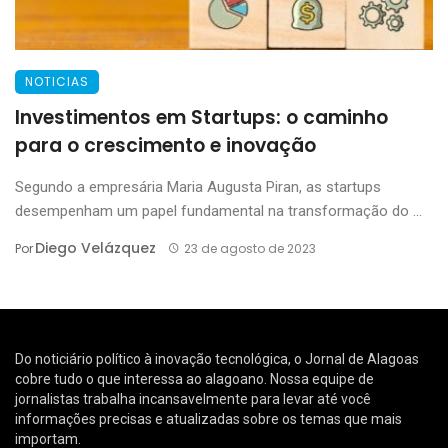
NOTICIAS
Investimentos em Startups: o caminho
para o crescimento e inovação
Segundo a empresária Maria Augusta Piran, as startups
desempenham um papel fundamental na transformação do ...
Diego Velázquez
Por
23 de agosto de 2023
Do noticiário político à inovação tecnológica, o Jornal de Alagoas
cobre tudo o que interessa ao alagoano. Nossa equipe de
jornalistas trabalha incansavelmente para levar até você
informações precisas e atualizadas sobre os temas que mais
importam.