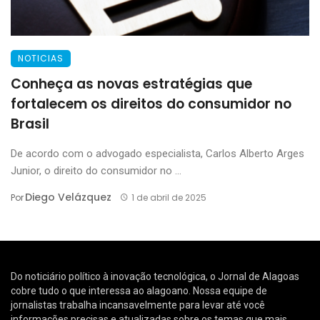
NOTICIAS
Conheça as novas estratégias que
fortalecem os direitos do consumidor no
Brasil
De acordo com o advogado especialista, Carlos Alberto Arges
Junior, o direito do consumidor no ...
Diego Velázquez
Por
1 de abril de 2025
Do noticiário político à inovação tecnológica, o Jornal de Alagoas
cobre tudo o que interessa ao alagoano. Nossa equipe de
jornalistas trabalha incansavelmente para levar até você
informações precisas e atualizadas sobre os temas que mais