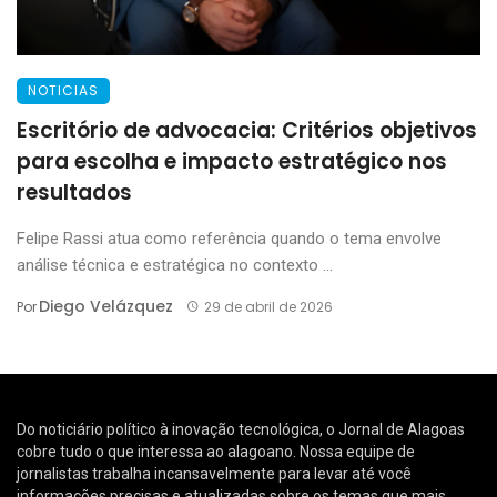
NOTICIAS
Escritório de advocacia: Critérios objetivos
para escolha e impacto estratégico nos
resultados
Felipe Rassi atua como referência quando o tema envolve
análise técnica e estratégica no contexto ...
Diego Velázquez
Por
29 de abril de 2026
Do noticiário político à inovação tecnológica, o Jornal de Alagoas
cobre tudo o que interessa ao alagoano. Nossa equipe de
jornalistas trabalha incansavelmente para levar até você
informações precisas e atualizadas sobre os temas que mais