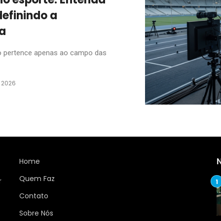
efinindo a
a
 não pertence apenas ao campo das
e 2026
Home
Quem Faz
r
Contato
Sobre Nós