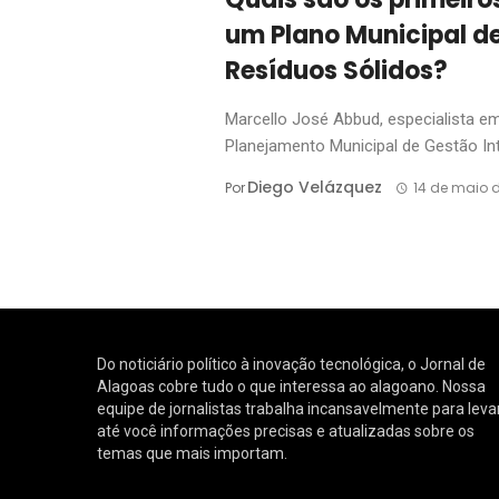
um Plano Municipal d
Resíduos Sólidos?
Marcello José Abbud, especialista e
Planejamento Municipal de Gestão Int
Diego Velázquez
Por
14 de maio 
Do noticiário político à inovação tecnológica, o Jornal de
Alagoas cobre tudo o que interessa ao alagoano. Nossa
equipe de jornalistas trabalha incansavelmente para leva
até você informações precisas e atualizadas sobre os
temas que mais importam.