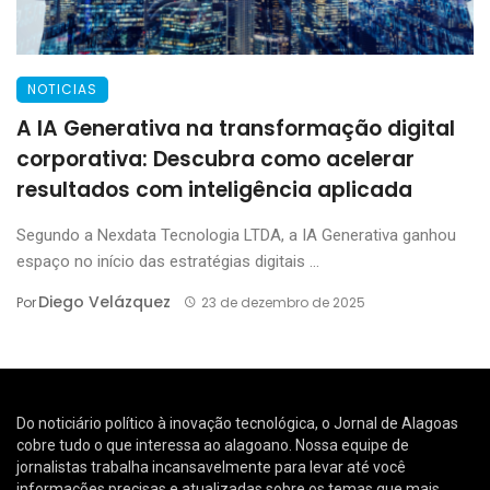
NOTICIAS
A IA Generativa na transformação digital
corporativa: Descubra como acelerar
resultados com inteligência aplicada
Segundo a Nexdata Tecnologia LTDA, a IA Generativa ganhou
espaço no início das estratégias digitais ...
Diego Velázquez
Por
23 de dezembro de 2025
Do noticiário político à inovação tecnológica, o Jornal de Alagoas
cobre tudo o que interessa ao alagoano. Nossa equipe de
jornalistas trabalha incansavelmente para levar até você
informações precisas e atualizadas sobre os temas que mais