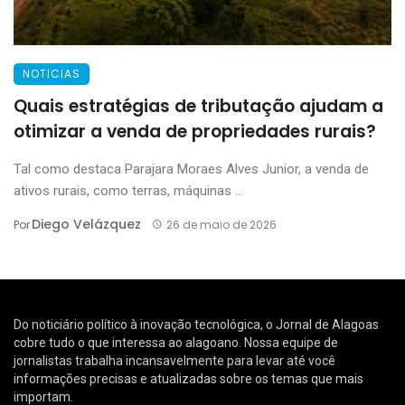
NOTICIAS
Quais estratégias de tributação ajudam a
otimizar a venda de propriedades rurais?
Tal como destaca Parajara Moraes Alves Junior, a venda de
ativos rurais, como terras, máquinas ...
Diego Velázquez
Por
26 de maio de 2026
Do noticiário político à inovação tecnológica, o Jornal de Alagoas
cobre tudo o que interessa ao alagoano. Nossa equipe de
jornalistas trabalha incansavelmente para levar até você
informações precisas e atualizadas sobre os temas que mais
importam.