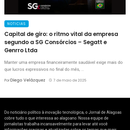
NOTICIAS
Capital de giro: o ritmo vital da empresa
segundo a SG Consórcios – Segatt e
Genrro Ltda
Manter uma empresa financeiramente saudável exige mais do
que lucros expressivos no final do mês, ...
Diego Velázquez
Por
7 de maio de 2025
Do noticiário político à inovação tecnológica, o Jornal de Alagoas
cobre tudo o que interessa ao alagoano. Nossa equipe de
jornalistas trabalha incansavelmente para levar até você
informações precisas e atualizadas sobre os temas que mais