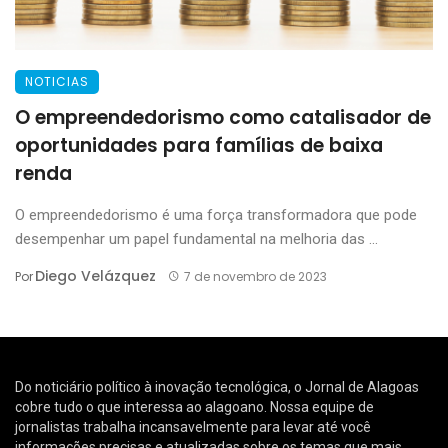
NOTICIAS
O empreendedorismo como catalisador de
oportunidades para famílias de baixa
renda
O empreendedorismo é uma força transformadora que pode
desempenhar um papel fundamental na melhoria das ...
Diego Velázquez
Por
7 de novembro de 2023
Do noticiário político à inovação tecnológica, o Jornal de Alagoas
cobre tudo o que interessa ao alagoano. Nossa equipe de
jornalistas trabalha incansavelmente para levar até você
informações precisas e atualizadas sobre os temas que mais